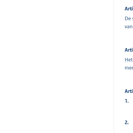
Art
De 
van
Art
Het
men
Art
1.
2.