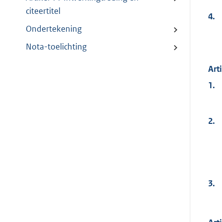
citeertitel
4.
Ondertekening
Nota-toelichting
Art
1.
2.
3.