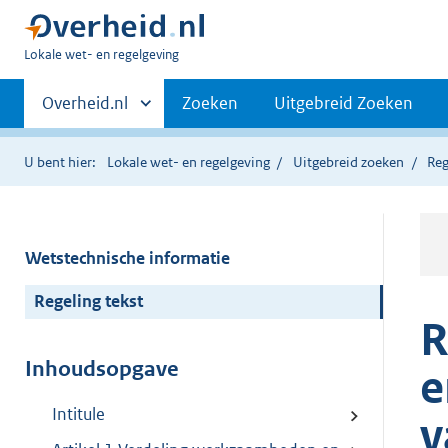
U
Lokale wet- en regelgeving
bent
Primaire
hier:
Andere
Overheid.nl
Zoeken
Uitgebreid Zoeken
sites
navigatie
binnen
U bent hier:
Lokale wet- en regelgeving
Uitgebreid zoeken
Reg
Wetstechnische informatie
Regeling tekst
R
Inhoudsopgave
e
Intitule
v