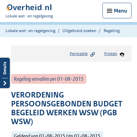
Menu
U
Lokale wet- en regelgeving
bent
hier:
Lokale wet- en regelgeving
Uitgebreid zoeken
Regeling
Permalink
Printen
Regeling vervallen per 01-08-2015
VERORDENING
PERSOONSGEBONDEN BUDGET
BEGELEID WERKEN WSW (PGB
WSW)
Geldend van 01-08-2015 t/m 01-08-2015