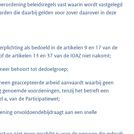
e verordening beleidsregels vast waarin wordt vastgelegd
en die daarbij gelden voor zover daarover in deze
rplichting als bedoeld in de artikelen 9 en 17 van de
 of de artikelen 13 en 37 van de IOAZ niet nakomt;
meer behoort tot dedoelgroep;
meen geaccepteerde arbeid aanvaardt waarbij geen
 genoemde voorzieningen, tenzij het betreft een
l a, van de Participatiewet;
ziening onvoldoendebijdraagt aan een snelle
estuur niet meer geschikt is voor de persoon die gebruik