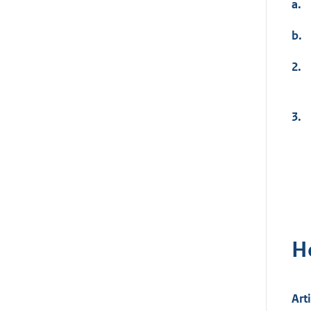
a.
b.
2.
3.
H
Art