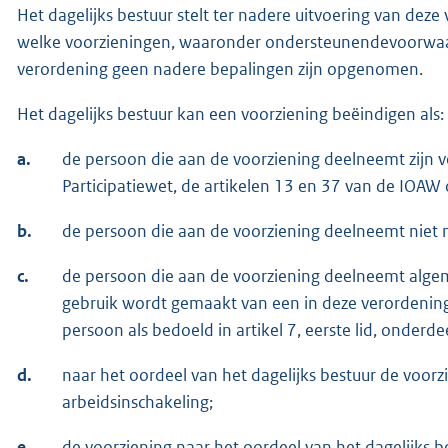
Het dagelijks bestuur stelt ter nadere uitvoering van dez
welke voorzieningen, waaronder ondersteunendevoorwaard
verordening geen nadere bepalingen zijn opgenomen.
Het dagelijks bestuur kan een voorziening beëindigen als:
a.
de persoon die aan de voorziening deelneemt zijn ve
Participatiewet, de artikelen 13 en 37 van de IOAW
b.
de persoon die aan de voorziening deelneemt niet 
c.
de persoon die aan de voorziening deelneemt alge
gebruik wordt gemaakt van een in deze verordening
persoon als bedoeld in artikel 7, eerste lid, onderdee
d.
naar het oordeel van het dagelijks bestuur de voor
arbeidsinschakeling;
e.
de voorziening naar het oordeel van het dagelijks b