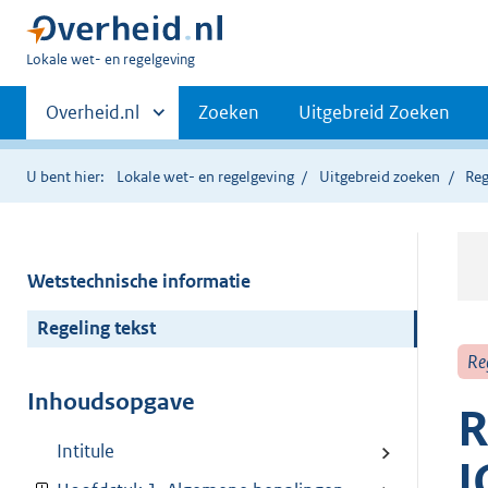
U
Lokale wet- en regelgeving
bent
Primaire
hier:
Andere
Overheid.nl
Zoeken
Uitgebreid Zoeken
sites
navigatie
binnen
U bent hier:
Lokale wet- en regelgeving
Uitgebreid zoeken
Reg
Wetstechnische informatie
Regeling tekst
Re
Inhoudsopgave
R
Intitule
I