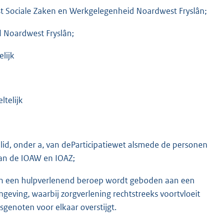
enst Sociale Zaken en Werkgelegenheid Noardwest Fryslân;
d Noardwest Fryslân;
lijk
telijk
e lid, onder a, van deParticipatiewet alsmede de personen
 van de IOAW en IOAZ;
 van een hulpverlenend beroep wordt geboden aan een
eving, waarbij zorgverlening rechtstreeks voortvloeit
isgenoten voor elkaar overstijgt.