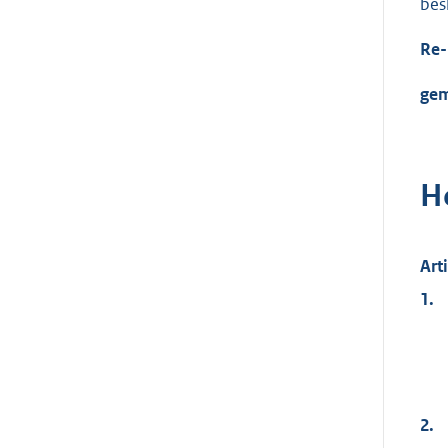
besl
Re-
gem
H
Art
1.
2.