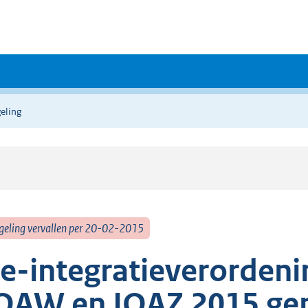
eling
geling vervallen per 20-02-2015
e-integratieverordenin
OAW en IOAZ 2015 ge