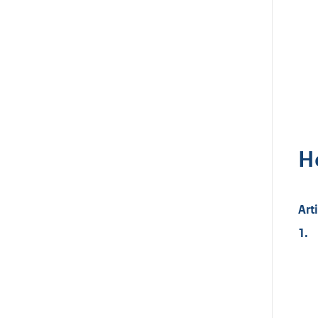
H
Art
1.