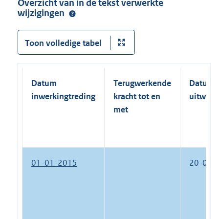
Overzicht van in de tekst verwerkte
wijzigingen
Toon volledige tabel
Datum
Terugwerkende
Datum
inwerkingtreding
kracht tot en
uitwerk
met
01-01-2015
20-03-