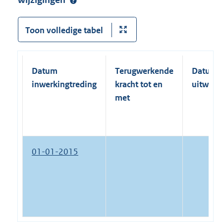
wijzigingen
Toon volledige tabel
Datum
Terugwerkende
Datum
inwerkingtreding
kracht tot en
uitwerk
met
01-01-2015