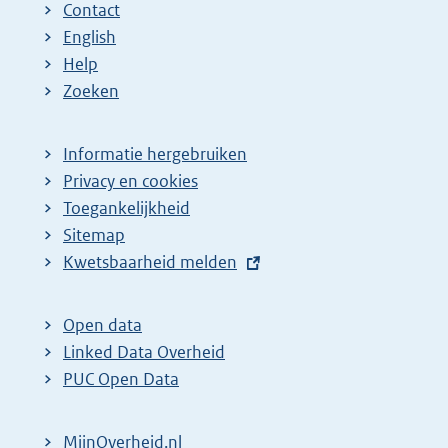
Contact
English
Help
Zoeken
Informatie hergebruiken
Privacy en cookies
Toegankelijkheid
Sitemap
E
Kwetsbaarheid melden
x
t
Open data
e
Linked Data Overheid
r
PUC Open Data
n
e
MijnOverheid.nl