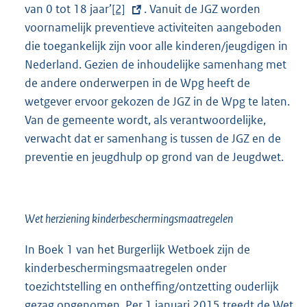
van 0 tot 18 jaar’
E
[2]
. Vanuit de JGZ worden
voornamelijk preventieve activiteiten aangeboden
x
die toegankelijk zijn voor alle kinderen/jeugdigen in
t
Nederland. Gezien de inhoudelijke samenhang met
e
de andere onderwerpen in de Wpg heeft de
r
wetgever ervoor gekozen de JGZ in de Wpg te laten.
n
Van de gemeente wordt, als verantwoordelijke,
e
verwacht dat er samenhang is tussen de JGZ en de
l
preventie en jeugdhulp op grond van de Jeugdwet.
i
n
k
:
Wet herziening kinderbeschermingsmaatregelen
In Boek 1 van het Burgerlijk Wetboek zijn de
kinderbeschermingsmaatregelen onder
toezichtstelling en ontheffing/ontzetting ouderlijk
gezag opgenomen. Per 1 januari 2015 treedt de Wet