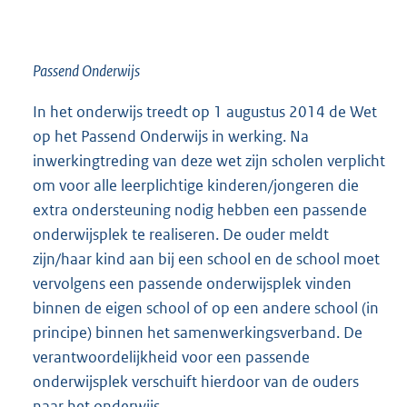
x
t
e
Passend Onderwijs
r
In het onderwijs treedt op 1 augustus 2014 de Wet
n
op het Passend Onderwijs in werking. Na
e
inwerkingtreding van deze wet zijn scholen verplicht
l
om voor alle leerplichtige kinderen/jongeren die
i
extra ondersteuning nodig hebben een passende
n
onderwijsplek te realiseren. De ouder meldt
k
zijn/haar kind aan bij een school en de school moet
:
vervolgens een passende onderwijsplek vinden
binnen de eigen school of op een andere school (in
principe) binnen het samenwerkingsverband. De
verantwoordelijkheid voor een passende
onderwijsplek verschuift hierdoor van de ouders
naar het onderwijs.