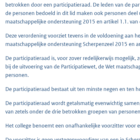
betrokken door een participatieraad. De leden van de pa
de personen bedoeld in dit lid maken ook personen deel uit
maatschappelijke ondersteuning 2015 en artikel 1.1. van
Deze verordening voorziet tevens in de voldoening aan he
maatschappelijke ondersteuning Scherpenzeel 2015 en ar
De participatieraad is, voor zover redelijkerwijs mogelijk
bij de uitvoering van de Participatiewet, de Wet maatsc
personen.
De participatieraad bestaat uit ten minste negen en ten 
De participatieraad wordt getalsmatig evenwichtig samenge
van zetels onder de drie betrokken groepen van personen
Het college benoemt een onafhankelijke voorzitter voor ee
De voorzitter is geen vertegenwoordiger van een in Sche