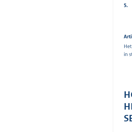
5.
Art
Het
in 
H
H
S