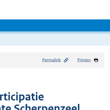
Permalink
Printen
ticipatie
nte Scherpenzeel