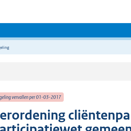
eling
geling vervallen per 01-03-2017
erordening cliëntenpar
articipatiewet gemee