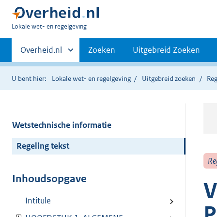
U
Lokale wet- en regelgeving
bent
Primaire
hier:
Andere
Overheid.nl
Zoeken
Uitgebreid Zoeken
sites
navigatie
binnen
U bent hier:
Lokale wet- en regelgeving
Uitgebreid zoeken
Reg
Wetstechnische informatie
Regeling tekst
Re
Inhoudsopgave
V
Intitule
P