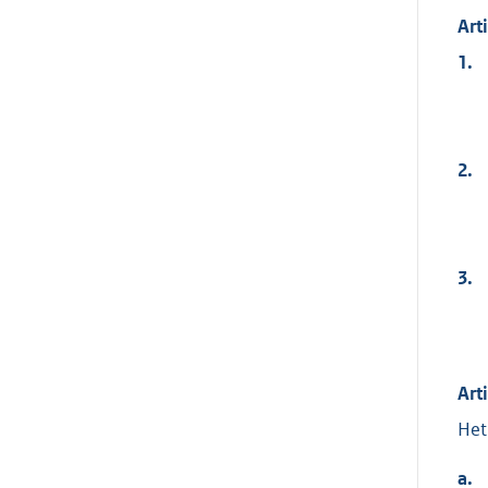
Art
1.
2.
3.
Art
Het
a.