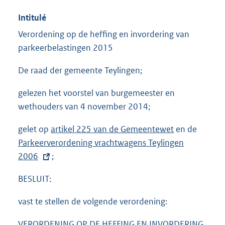
Intitulé
Verordening op de heffing en invordering van
parkeerbelastingen 2015
De raad der gemeente Teylingen;
gelezen het voorstel van burgemeester en
wethouders van 4 november 2014;
gelet op
artikel 225 van de Gemeentewet
en de
E
Parkeerverordening vrachtwagens Teylingen
x
2006
;
t
e
BESLUIT:
r
n
vast te stellen de volgende verordening:
e
VERORDENING OP DE HEFFING EN INVORDERING
l