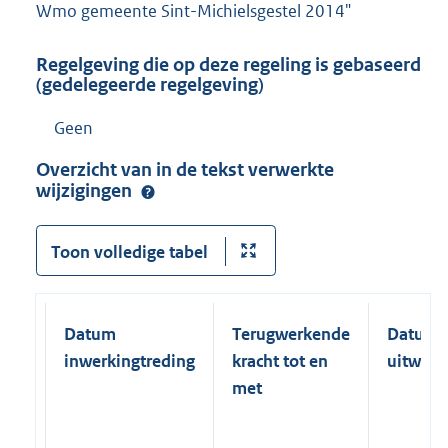
Wmo gemeente Sint-Michielsgestel 2014"
Regelgeving die op deze regeling is gebaseerd
(gedelegeerde regelgeving)
Geen
Overzicht van in de tekst verwerkte
wijzigingen
Toon volledige tabel
Datum
Terugwerkende
Datum
inwerkingtreding
kracht tot en
uitwerk
met