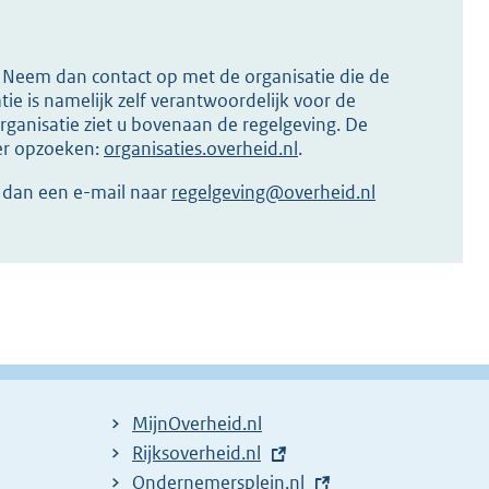
s? Neem dan contact op met de organisatie die de
ie is namelijk zelf verantwoordelijk voor de
ganisatie ziet u bovenaan de regelgeving. De
ier opzoeken:
organisaties.overheid.nl
.
r dan een e-mail naar
regelgeving@overheid.nl
MijnOverheid.nl
E
Rijksoverheid.nl
x
E
Ondernemersplein.nl