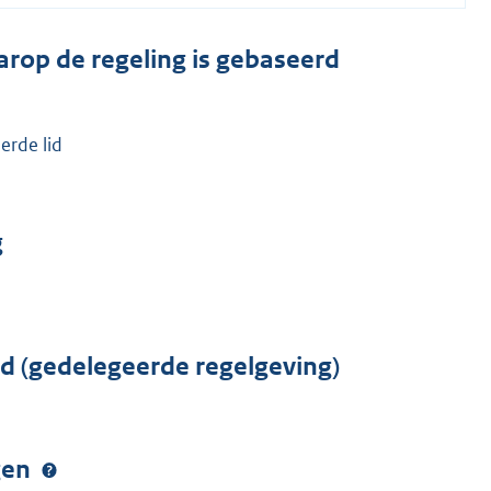
arop de regeling is gebaseerd
erde lid
g
rd (gedelegeerde regelgeving)
ngen