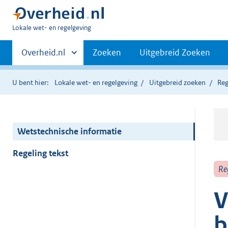
U
Lokale wet- en regelgeving
bent
Primaire
hier:
Andere
Overheid.nl
Zoeken
Uitgebreid Zoeken
sites
navigatie
binnen
U bent hier:
Lokale wet- en regelgeving
Uitgebreid zoeken
Reg
Wetstechnische informatie
Regeling tekst
Re
V
b