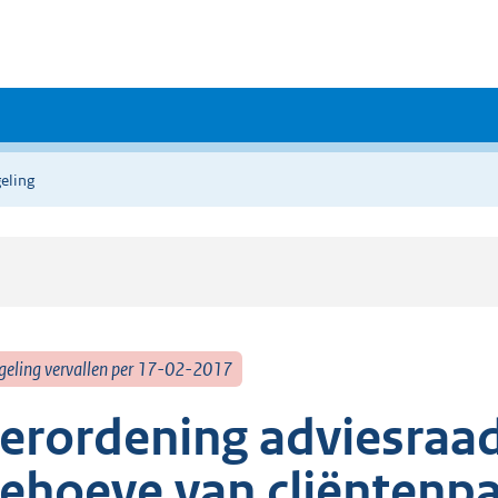
eling
geling vervallen per 17-02-2017
erordening adviesraad
ehoeve van cliëntenpa