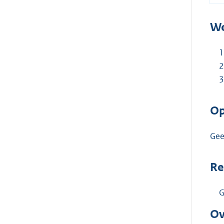
We
Op
Ge
Re
G
Ov