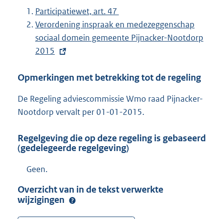
Participatiewet, art. 47
E
Verordening inspraak en medezeggenschap
x
sociaal domein gemeente Pijnacker-Nootdorp
t
2015
e
Opmerkingen met betrekking tot de regeling
r
n
De Regeling adviescommissie Wmo raad Pijnacker-
e
Nootdorp vervalt per 01-01-2015.
l
i
Regelgeving die op deze regeling is gebaseerd
n
(gedelegeerde regelgeving)
k
Geen.
:
Overzicht van in de tekst verwerkte
wijzigingen