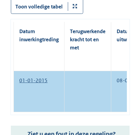
Toon volledige tabel
Datum
Terugwerkende
Datum
inwerkingtreding
kracht tot en
uitwerk
met
01-01-2015
08-09-
Ziet u een fout in deze regeling?