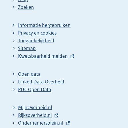
Zoeken
Informatie hergebruiken
Privacy en cookies
Toegankelijkheid
Sitemap
E
Kwetsbaarheid melden
x
t
Open data
e
Linked Data Overheid
r
PUC Open Data
n
e
MijnOverheid.nl
l
E
Rijksoverheid.nl
i
x
E
Ondernemersplein.nl
n