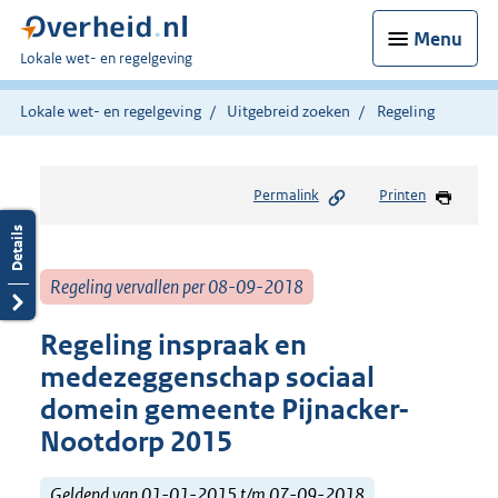
Menu
U
Lokale wet- en regelgeving
bent
hier:
Lokale wet- en regelgeving
Uitgebreid zoeken
Regeling
Permalink
Printen
Regeling vervallen per 08-09-2018
Regeling inspraak en
medezeggenschap sociaal
domein gemeente Pijnacker-
Nootdorp 2015
Geldend van 01-01-2015 t/m 07-09-2018