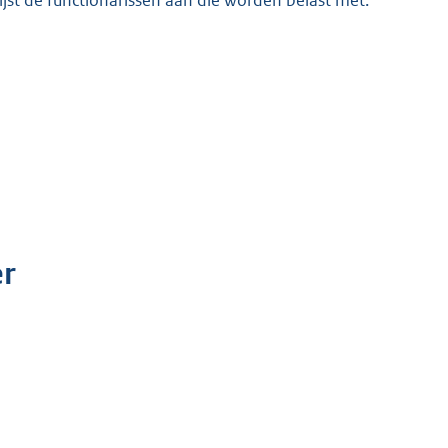
jst de functionarissen aan die worden belast met:
r