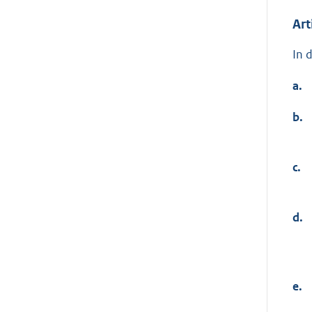
Art
In 
a.
b.
c.
d.
e.