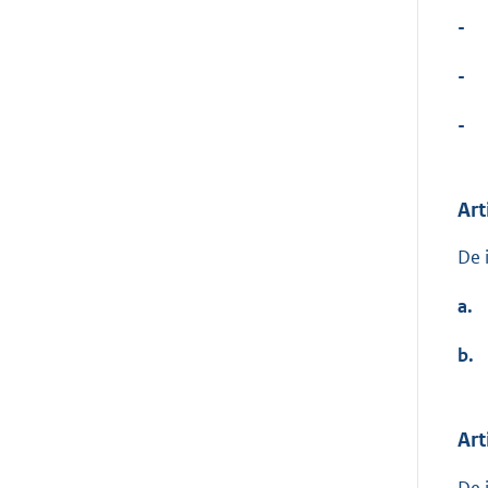
-
-
-
Art
De 
a.
b.
Art
De 