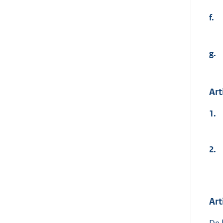
f.
g.
Art
1.
2.
Art