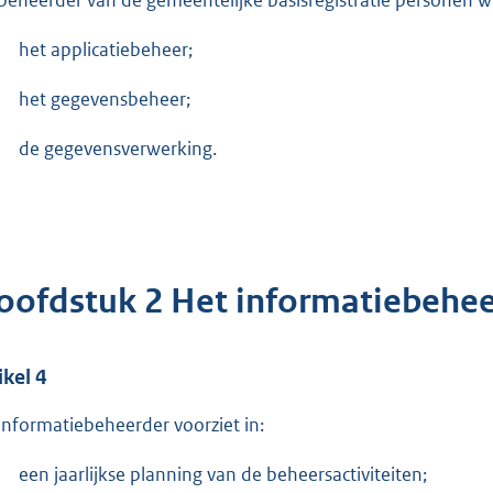
beheerder van de gemeentelijke basisregistratie personen wi
het applicatiebeheer;
het gegevensbeheer;
de gegevensverwerking.
oofdstuk 2 Het informatiebehee
ikel 4
informatiebeheerder voorziet in:
een jaarlijkse planning van de beheersactiviteiten;