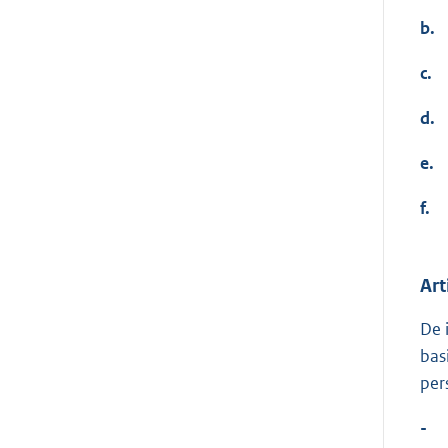
b.
c.
d.
e.
f.
Art
De 
bas
per
-