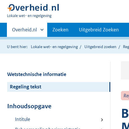
U
Lokale wet- en regelgeving
bent
Primaire
hier:
Andere
Overheid.nl
Zoeken
Uitgebreid Zoeken
sites
navigatie
binnen
U bent hier:
Lokale wet- en regelgeving
Uitgebreid zoeken
Reg
Wetstechnische informatie
Regeling tekst
Re
Inhoudsopgave
B
Intitule
M