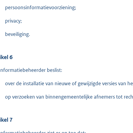
persoonsinformatievoorziening;
privacy;
beveiliging.
ikel 6
informatiebeheerder beslist:
over de installatie van nieuwe of gewijzigde versies van 
op verzoeken van binnengemeentelijke afnemers tot rechts
ikel 7
informatiebeheerder ziet er op toe dat: