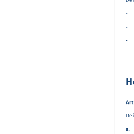
De 
-
-
-
H
Art
De 
a.