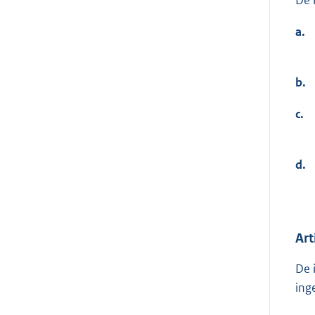
a.
b.
c.
d.
Art
De 
ing