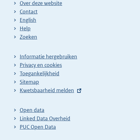
Over deze website
Contact
English
Help
Zoeken
Informatie hergebruiken
Privacy en cookies
Toegankelijkheid
Sitemap
E
Kwetsbaarheid melden
x
t
Open data
e
Linked Data Overheid
r
PUC Open Data
n