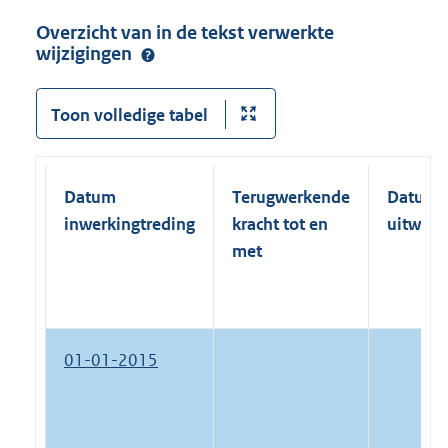
Overzicht van in de tekst verwerkte
wijzigingen
Toon volledige tabel
Datum
Terugwerkende
Datum
inwerkingtreding
kracht tot en
uitwerk
met
01-01-2015