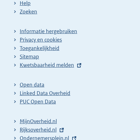
Help
Zoeken
Informatie hergebruiken
Privacy en cookies
Toegankelijkheid
Sitemap
E
Kwetsbaarheid melden
x
t
Open data
e
Linked Data Overheid
r
PUC Open Data
n
e
MijnOverheid.nl
l
E
Rijksoverheid.nl
i
x
E
Ondernemersplein.nl