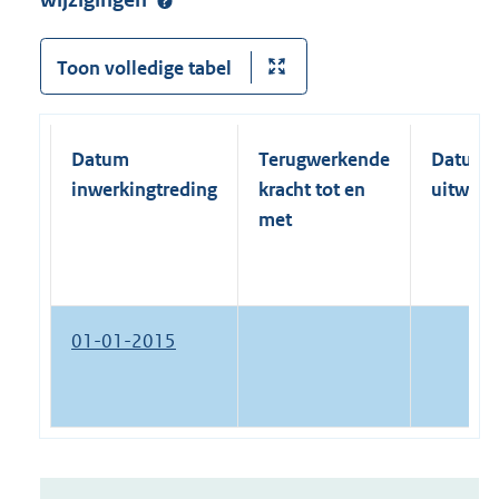
wijzigingen
Toon volledige tabel
Datum
Terugwerkende
Datum
inwerkingtreding
kracht tot en
uitwerk
met
01-01-2015