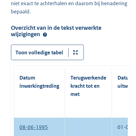
niet exact te achterhalen en daarom bij benadering
bepaald.
Overzicht van in de tekst verwerkte
wijzigingen
Toon volledige tabel
Datum
Terugwerkende
Datum
inwerkingtreding
kracht tot en
uitwerk
met
08-06-1995
01-01-