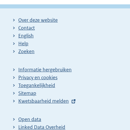
Over deze website
Contact
English
Help
Zoeken
Informatie hergebruiken
Privacy en cookies
Toegankelijkheid
Sitemap
E
Kwetsbaarheid melden
x
t
Open data
e
Linked Data Overheid