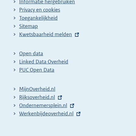
Informatie hergebruiken
Privacy en cookies
Toegankelijkheid
Sitemap
E
Kwetsbaarheid melden
x
t
Open data
e
Linked Data Overheid
r
PUC Open Data
n
e
MijnOverheid.nl
l
E
Rijksoverheid.nl
i
x
E
Ondernemersplein.nl
n
t
x
E
Werkenbijdeoverheid.nl
k
e
t
x
:
r
e
t