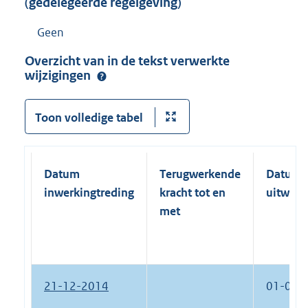
(gedelegeerde regelgeving)
Geen
Overzicht van in de tekst verwerkte
wijzigingen
Toon volledige tabel
Datum
Terugwerkende
Datum
inwerkingtreding
kracht tot en
uitwerk
met
21-12-2014
01-01-