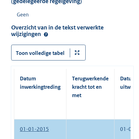
(gedelegeerde regelgeving)
Geen
Overzicht van in de tekst verwerkte
wijzigingen
Toon volledige tabel
Datum
Terugwerkende
Datum
inwerkingtreding
kracht tot en
uitwerk
met
01-01-2015
01-01-