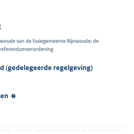
g
nwoude van de fusiegemeente Rijnwoude; de
 referendumverordening
rd (gedelegeerde regelgeving)
ngen