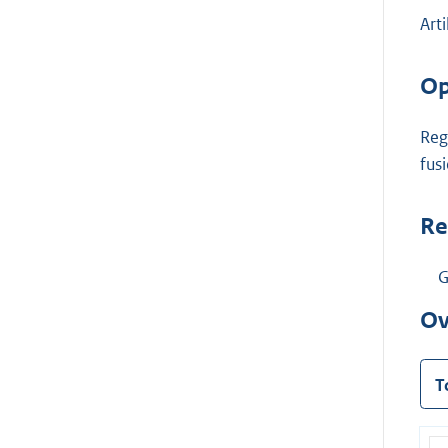
Art
Op
Reg
fus
Re
G
Ov
T