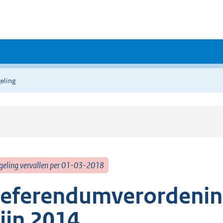
eling
geling vervallen per 01-03-2018
eferendumverordenin
ijn 2014