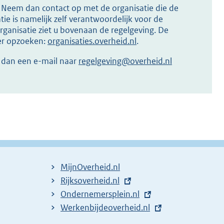
s? Neem dan contact op met de organisatie die de
ie is namelijk zelf verantwoordelijk voor de
ganisatie ziet u bovenaan de regelgeving. De
ier opzoeken:
organisaties.overheid.nl
.
r dan een e-mail naar
regelgeving@overheid.nl
MijnOverheid.nl
E
Rijksoverheid.nl
x
E
Ondernemersplein.nl
t
x
E
Werkenbijdeoverheid.nl
e
t
x