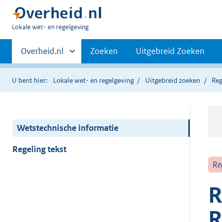
U
Lokale wet- en regelgeving
bent
Primaire
hier:
Andere
Overheid.nl
Zoeken
Uitgebreid Zoeken
sites
navigatie
binnen
U bent hier:
Lokale wet- en regelgeving
Uitgebreid zoeken
Reg
Wetstechnische informatie
Regeling tekst
Re
R
R