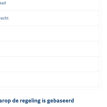
aad
recht
arop de regeling is gebaseerd