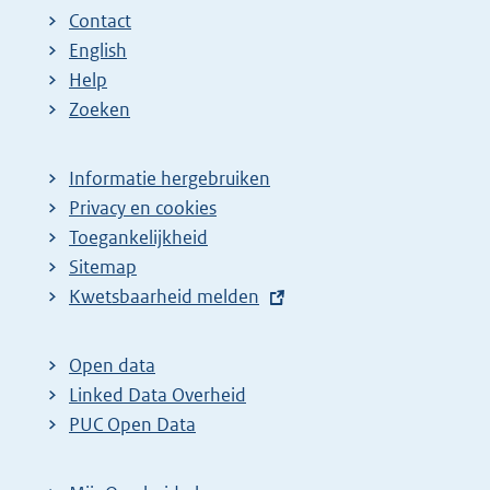
Contact
English
Help
Zoeken
Informatie hergebruiken
Privacy en cookies
Toegankelijkheid
Sitemap
E
Kwetsbaarheid melden
x
t
Open data
e
Linked Data Overheid
r
PUC Open Data
n
e