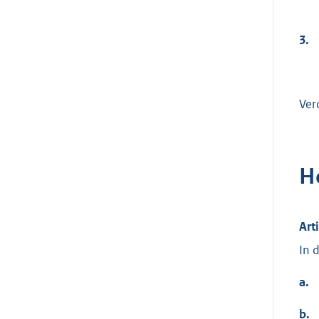
3.
Ver
H
Art
In 
a.
b.