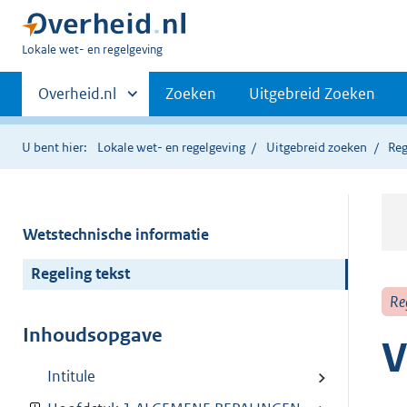
U
Lokale wet- en regelgeving
bent
Primaire
hier:
Andere
Overheid.nl
Zoeken
Uitgebreid Zoeken
sites
navigatie
binnen
U bent hier:
Lokale wet- en regelgeving
Uitgebreid zoeken
Reg
Wetstechnische informatie
Regeling tekst
Re
Inhoudsopgave
V
Intitule