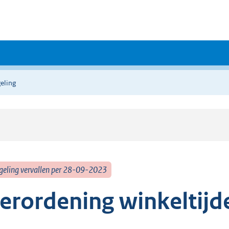
eling
geling vervallen per 28-09-2023
erordening winkeltijd