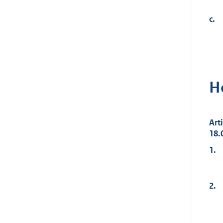
c.
H
Art
18.
1.
2.