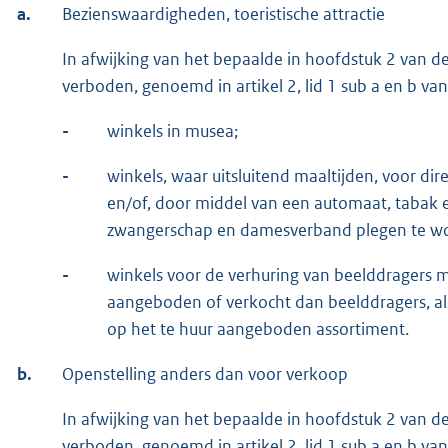
a.
Bezienswaardigheden, toeristische attractie
In afwijking van het bepaalde in hoofdstuk 2 van de
verboden, genoemd in artikel 2, lid 1 sub a en b va
-
winkels in musea;
-
winkels, waar uitsluitend maaltijden, voor di
en/of, door middel van een automaat, tabak
zwangerschap en damesverband plegen te wo
-
winkels voor de verhuring van beelddragers 
aangeboden of verkocht dan beelddragers, als
op het te huur aangeboden assortiment.
b.
Openstelling anders dan voor verkoop
In afwijking van het bepaalde in hoofdstuk 2 van de
verboden, genoemd in artikel 2, lid 1 sub a en b va