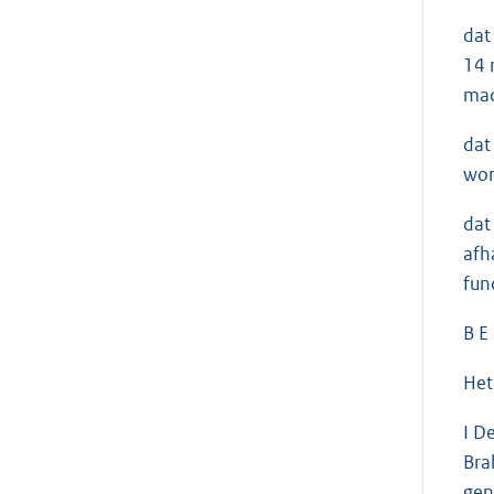
dat
14 
mac
dat
wor
dat
afh
fun
B E 
Het
I D
Bra
gen