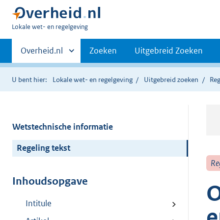
U
Lokale wet- en regelgeving
bent
Primaire
hier:
Andere
Overheid.nl
Zoeken
Uitgebreid Zoeken
sites
navigatie
binnen
U bent hier:
Lokale wet- en regelgeving
Uitgebreid zoeken
Reg
Wetstechnische informatie
Regeling tekst
Re
Inhoudsopgave
O
Intitule
e