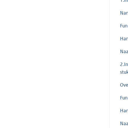
Nam
Fun
Han
Na
2.I
stu
Ove
Fun
Han
Na