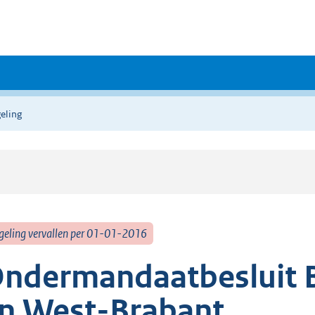
eling
geling vervallen per 01-01-2016
ndermandaatbesluit 
n West-Brabant