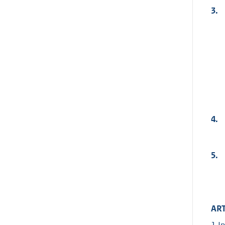
3.
4.
5.
ART
1.I