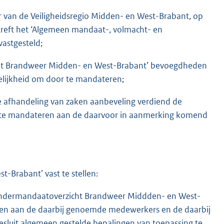
er van de Veiligheidsregio Midden- en West-Brabant, op
reft het ‘Algemeen mandaat-, volmacht- en
astgesteld;
luit Brandweer Midden- en West-Brabant’ bevoegdheden
ijkheid om door te mandateren;
te afhandeling van zaken aanbeveling verdiend de
 te mandateren aan de daarvoor in aanmerking komend
Brabant’ vast te stellen:
‘Ondermandaatoverzicht Brandweer Middden- en West-
dragen aan de daarbij genoemde medewerkers en de daarbij
sluit algemeen gestelde bepalingen van toepassing te