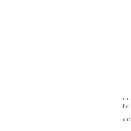
en 
het
4.O