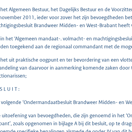
 het Algemeen Bestuur, het Dagelijks Bestuur en de Voorzitt
november 2011, ieder voor zover het zijn bevoegdheden bet
htigingsbesluit Brandweer Midden- en West-Brabant heeft v
 in het ‘Algemeen mandaat-. volmacht- en machtigingsbes
den toegekend aan de regionaal commandant met de mogel
 het uit praktische oogpunt en ter bevordering van een vlot
andeling van daarvoor in aanmerking komende zaken door
ctionarissen;
S L U I T :
 volgende ‘Ondermandaatbesluit Brandweer Midden- en West-
e uitoefening van bevoegdheden, die zijn genoemd in het 
bant’, zoals opgenomen in bijlage A bij dit besluit, op te 
oemde specifieke bepalingen alsmede de onder IV van dit be