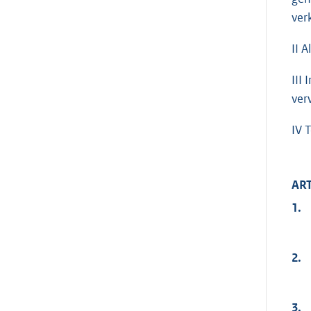
ver
II 
III
ver
IV 
ART
1.
2.
3.