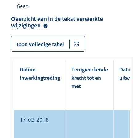
Geen
Overzicht van in de tekst verwerkte
wijzigingen
Toon volledige tabel
Datum
Terugwerkende
Datum
inwerkingtreding
kracht tot en
uitwerk
met
17-02-2018