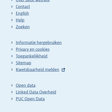
Contact
English
Help
Zoeken
Informatie hergebruiken
Privacy en cookies
Toegankelijkheid
Sitemap
E
Kwetsbaarheid melden
x
t
Open data
e
Linked Data Overheid
r
PUC Open Data
n
e