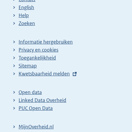
English
Help
Zoeken
Informatie hergebruiken
Privacy en cookies
Toegankelijkheid
Sitemap
E
Kwetsbaarheid melden
x
t
Open data
e
Linked Data Overheid
r
PUC Open Data
n
e
MijnOverheid.nl
l