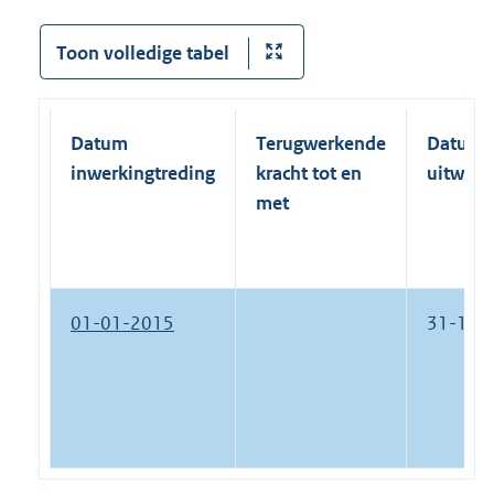
Toon volledige tabel
Datum
Terugwerkende
Datum
inwerkingtreding
kracht tot en
uitwerk
met
01-01-2015
31-12-