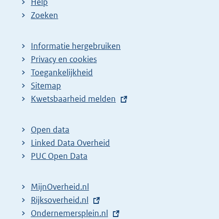
Help
Zoeken
Informatie hergebruiken
Privacy en cookies
Toegankelijkheid
Sitemap
E
Kwetsbaarheid melden
x
t
Open data
e
Linked Data Overheid
r
PUC Open Data
n
e
MijnOverheid.nl
l
E
Rijksoverheid.nl
i
x
E
Ondernemersplein.nl
n