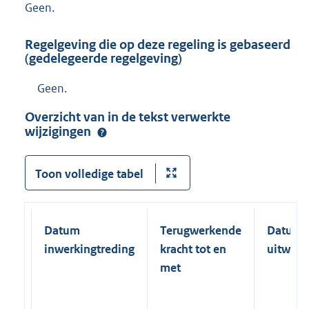
Geen.
r
n
Regelgeving die op deze regeling is gebaseerd
e
(gedelegeerde regelgeving)
l
Geen.
i
n
Overzicht van in de tekst verwerkte
k
wijzigingen
:
Toon volledige tabel
Datum
Terugwerkende
Datum
inwerkingtreding
kracht tot en
uitwerk
met