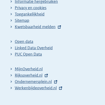
Informatie hergebruiken
Privacy en cookies
Toegankelijkheid
Sitemap
E
Kwetsbaarheid melden
x
t
Open data
e
Linked Data Overheid
r
PUC Open Data
n
e
MijnOverheid.nl
l
E
Rijksoverheid.nl
i
x
E
Ondernemersplein.nl
n
t
x
E
Werkenbijdeoverheid.nl
k
e
t
x
:
r
e
t