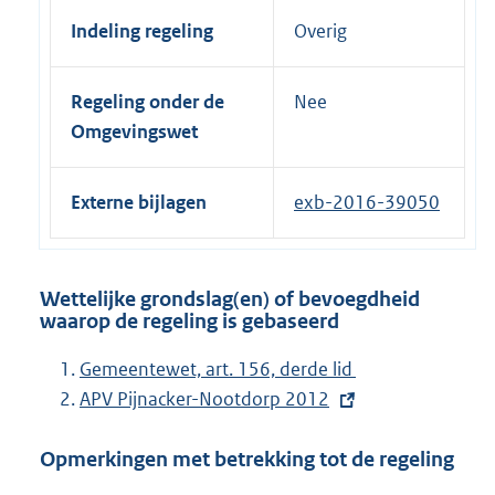
Indeling regeling
Overig
Regeling onder de
Nee
Omgevingswet
Externe bijlagen
exb-2016-39050
Wettelijke grondslag(en) of bevoegdheid
waarop de regeling is gebaseerd
Gemeentewet, art. 156, derde lid
E
APV Pijnacker-Nootdorp 2012
x
Opmerkingen met betrekking tot de regeling
t
e