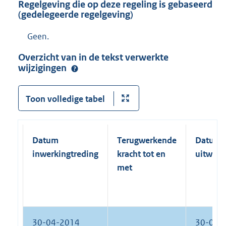
Regelgeving die op deze regeling is gebaseerd
(gedelegeerde regelgeving)
Geen.
Overzicht van in de tekst verwerkte
wijzigingen
Toon volledige tabel
Datum
Terugwerkende
Datum
inwerkingtreding
kracht tot en
uitwerk
met
30-04-2014
30-04-