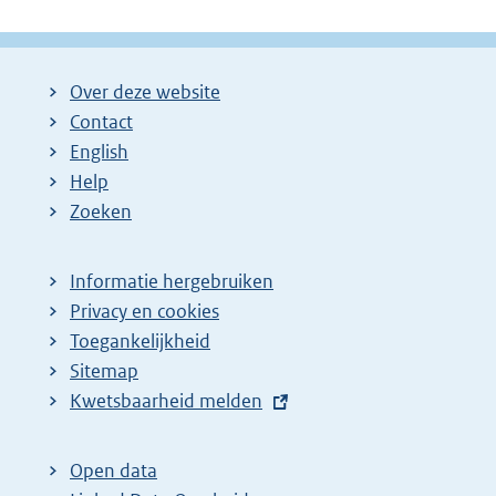
Over deze website
Contact
English
Help
Zoeken
Informatie hergebruiken
Privacy en cookies
Toegankelijkheid
Sitemap
E
Kwetsbaarheid melden
x
t
Open data
e