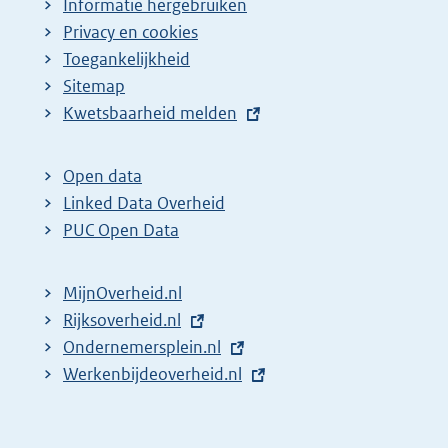
Informatie hergebruiken
Privacy en cookies
Toegankelijkheid
Sitemap
E
Kwetsbaarheid melden
x
t
Open data
e
Linked Data Overheid
r
PUC Open Data
n
e
MijnOverheid.nl
l
E
Rijksoverheid.nl
i
x
E
Ondernemersplein.nl
n
t
x
E
Werkenbijdeoverheid.nl
k
e
t
x
:
r
e
t