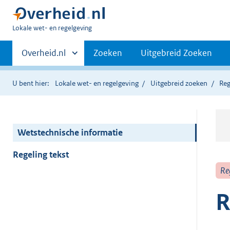
U
Lokale wet- en regelgeving
bent
Primaire
hier:
Andere
Overheid.nl
Zoeken
Uitgebreid Zoeken
sites
navigatie
binnen
U bent hier:
Lokale wet- en regelgeving
Uitgebreid zoeken
Reg
Wetstechnische informatie
Regeling tekst
Re
R