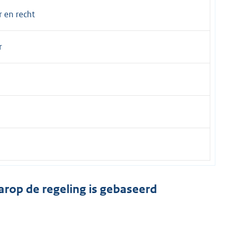
r en recht
r
arop de regeling is gebaseerd