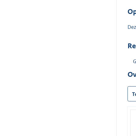
Op
Dez
Re
G
Ov
T