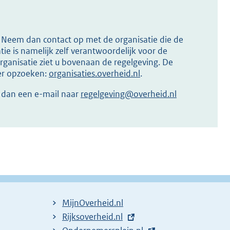
s? Neem dan contact op met de organisatie die de
ie is namelijk zelf verantwoordelijk voor de
ganisatie ziet u bovenaan de regelgeving. De
ier opzoeken:
organisaties.overheid.nl
.
r dan een e-mail naar
regelgeving@overheid.nl
MijnOverheid.nl
E
Rijksoverheid.nl