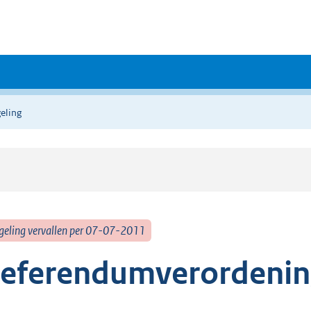
eling
geling vervallen per 07-07-2011
eferendumverordenin