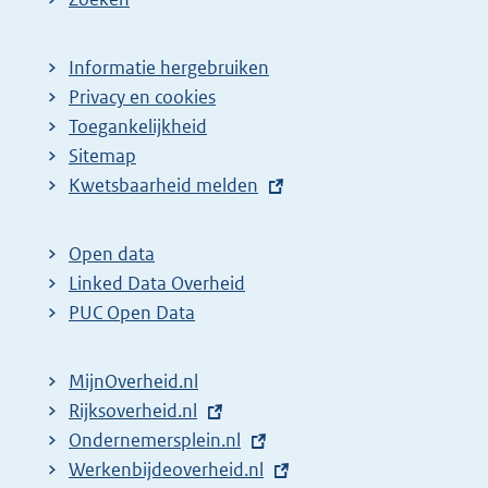
Informatie hergebruiken
Privacy en cookies
Toegankelijkheid
Sitemap
E
Kwetsbaarheid melden
x
t
Open data
e
Linked Data Overheid
r
PUC Open Data
n
e
MijnOverheid.nl
l
E
Rijksoverheid.nl
i
x
E
Ondernemersplein.nl
n
t
x
E
Werkenbijdeoverheid.nl
k