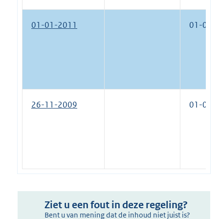
01-01-2011
01-01-
26-11-2009
01-01-
Ziet u een fout in deze regeling?
Bent u van mening dat de inhoud niet juist is?