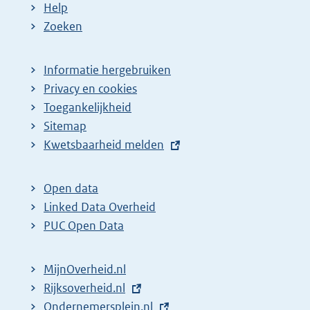
Help
Zoeken
Informatie hergebruiken
Privacy en cookies
Toegankelijkheid
Sitemap
E
Kwetsbaarheid melden
x
t
Open data
e
Linked Data Overheid
r
PUC Open Data
n
e
MijnOverheid.nl
l
E
Rijksoverheid.nl
i
x
E
Ondernemersplein.nl