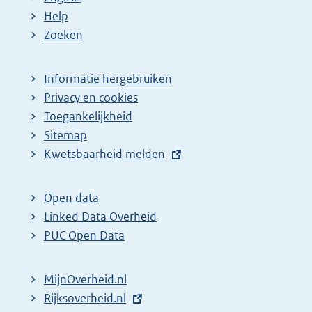
Help
Zoeken
Informatie hergebruiken
Privacy en cookies
Toegankelijkheid
Sitemap
E
Kwetsbaarheid melden
x
t
Open data
e
Linked Data Overheid
r
PUC Open Data
n
e
MijnOverheid.nl
l
E
Rijksoverheid.nl
i