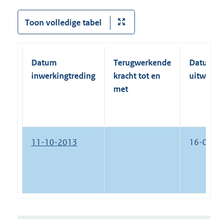
Toon volledige tabel
Datum
Terugwerkende
Datum
inwerkingtreding
kracht tot en
uitwerk
met
11-10-2013
16-01-