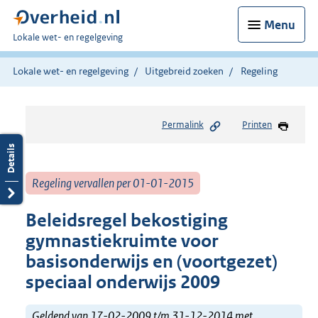
Menu
U
Lokale wet- en regelgeving
bent
hier:
Lokale wet- en regelgeving
Uitgebreid zoeken
Regeling
Permalink
Printen
Regeling vervallen per 01-01-2015
Beleidsregel bekostiging
gymnastiekruimte voor
basisonderwijs en (voortgezet)
speciaal onderwijs 2009
Geldend van 17-02-2009 t/m 31-12-2014 met