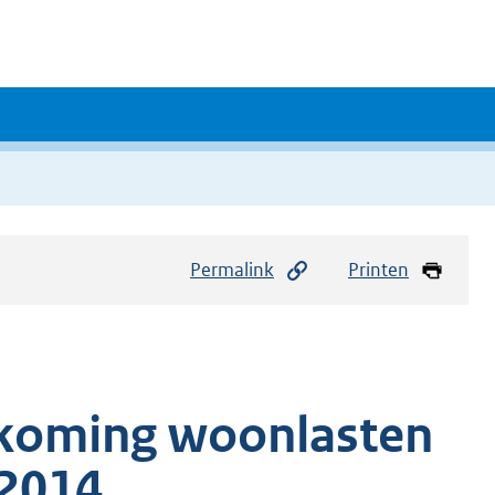
Permalink
Printen
koming woonlasten
 2014