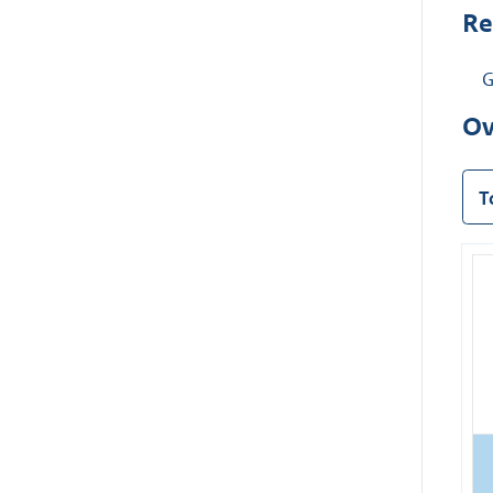
Re
G
Ov
T