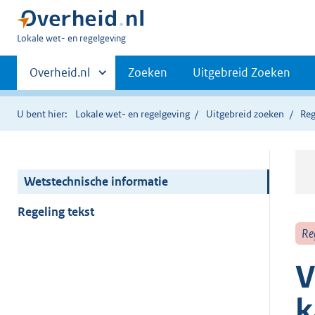
U
Lokale wet- en regelgeving
bent
Primaire
hier:
Andere
Overheid.nl
Zoeken
Uitgebreid Zoeken
sites
navigatie
binnen
U bent hier:
Lokale wet- en regelgeving
Uitgebreid zoeken
Reg
Wetstechnische informatie
Regeling tekst
Re
V
k