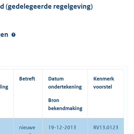
rd (gedelegeerde regelgeving)
ngen
Betreft
Datum
Kenmerk
ding
ondertekening
voorstel
Bron
bekendmaking
nieuwe
19-12-2013
RV13.0123