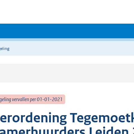
eling
geling vervallen per 01-01-2021
erordening Tegemoet
amerhuurders Leiden