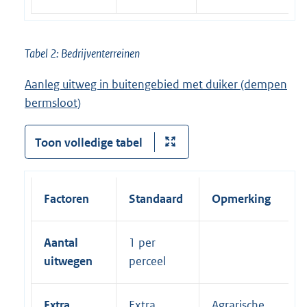
Tabel 2: Bedrijventerreinen
Aanleg uitweg in buitengebied met duiker (dempen
bermsloot)
Toon volledige tabel
Factoren
Standaard
Opmerking
Aantal
1 per
uitwegen
perceel
Extra
Extra
Agrarische