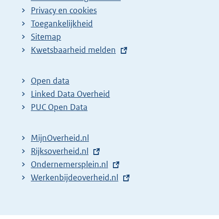
Privacy en cookies
Toegankelijkheid
Sitemap
E
Kwetsbaarheid melden
x
t
Open data
e
Linked Data Overheid
r
PUC Open Data
n
e
MijnOverheid.nl
l
E
Rijksoverheid.nl
i
x
E
Ondernemersplein.nl
n
t
x
E
Werkenbijdeoverheid.nl
k
e
t
x
:
r
e
t
n
r
e