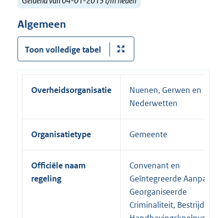
Geldend van 04-01-2013 t/m heden
Algemeen
Toon volledige tabel
Overheidsorganisatie
Nuenen, Gerwen en
Nederwetten
Organisatietype
Gemeente
Officiële naam
Convenant en
regeling
Geïntegreerde Aanpak
Georganiseerde
Criminaliteit, Bestrijding
Handhavingsknelpunte