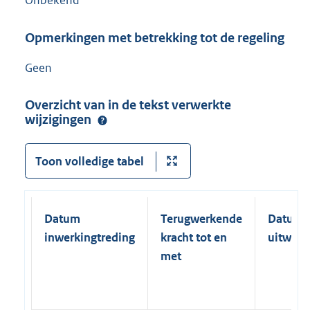
Onbekend
Opmerkingen met betrekking tot de regeling
Geen
Overzicht van in de tekst verwerkte
wijzigingen
Toon volledige tabel
Datum
Terugwerkende
Datum
inwerkingtreding
kracht tot en
uitwerk
met