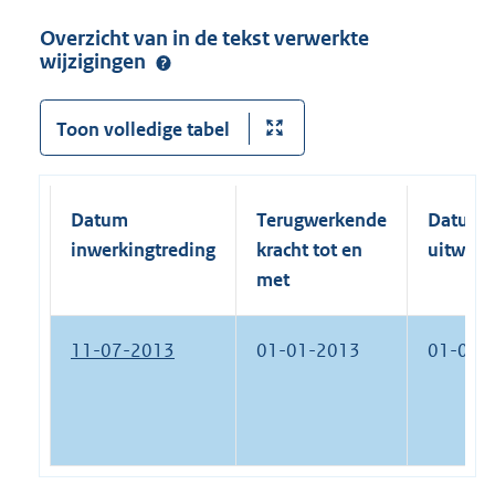
Overzicht van in de tekst verwerkte
wijzigingen
Toon volledige tabel
Datum
Terugwerkende
Datum
inwerkingtreding
kracht tot en
uitwerk
met
11-07-2013
01-01-2013
01-01-