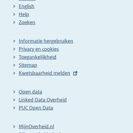
English
Help
Zoeken
Informatie hergebruiken
Privacy en cookies
Toegankelijkheid
Sitemap
E
Kwetsbaarheid melden
x
t
Open data
e
Linked Data Overheid
r
PUC Open Data
n
e
MijnOverheid.nl
l