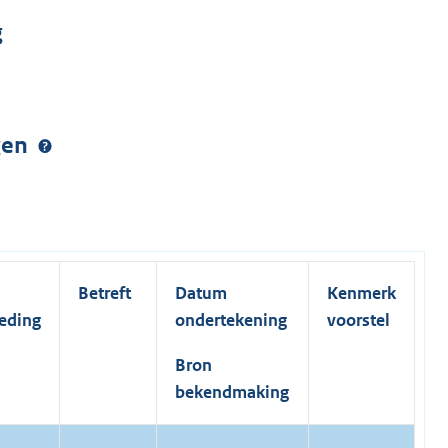
g
ngen
Betreft
Datum
Kenmerk
reding
ondertekening
voorstel
Bron
bekendmaking