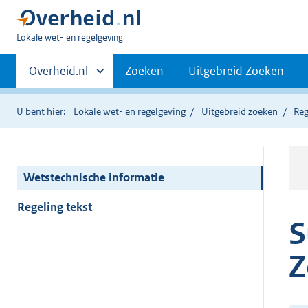
U
Lokale wet- en regelgeving
bent
Primaire
hier:
Andere
Overheid.nl
Zoeken
Uitgebreid Zoeken
sites
navigatie
binnen
U bent hier:
Lokale wet- en regelgeving
Uitgebreid zoeken
Reg
Wetstechnische informatie
Regeling tekst
S
Z