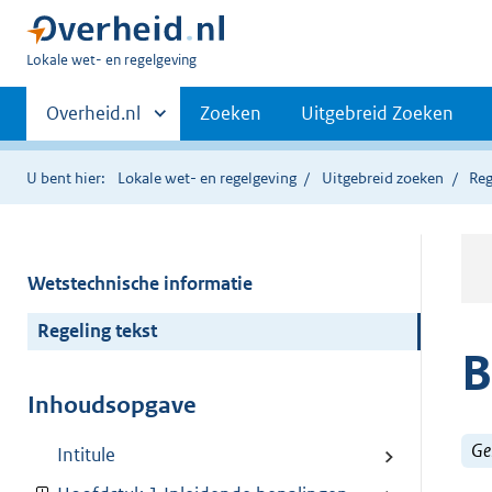
U
Lokale wet- en regelgeving
bent
Primaire
hier:
Andere
Overheid.nl
Zoeken
Uitgebreid Zoeken
sites
navigatie
binnen
U bent hier:
Lokale wet- en regelgeving
Uitgebreid zoeken
Reg
Wetstechnische informatie
Regeling tekst
B
Inhoudsopgave
Ge
Intitule