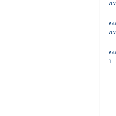
verv
Art
verv
Art
1