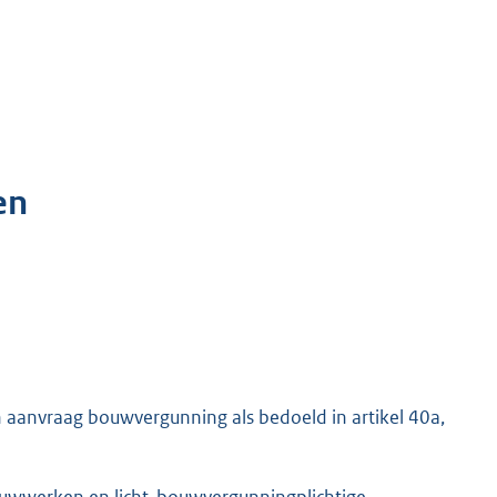
en
en aanvraag bouwvergunning als bedoeld in artikel 40a,
ouwwerken en licht-bouwvergunningplichtige