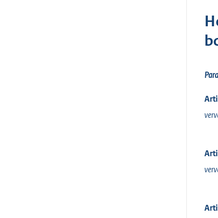
H
b
Par
Art
verv
Art
verv
Art