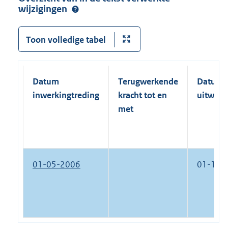
wijzigingen
Toon volledige tabel
Datum
Terugwerkende
Datum
inwerkingtreding
kracht tot en
uitwerk
met
01-05-2006
01-12-