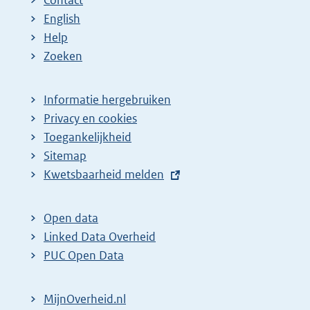
Contact
English
Help
Zoeken
Informatie hergebruiken
Privacy en cookies
Toegankelijkheid
Sitemap
E
Kwetsbaarheid melden
x
t
Open data
e
Linked Data Overheid
r
PUC Open Data
n
e
MijnOverheid.nl
l