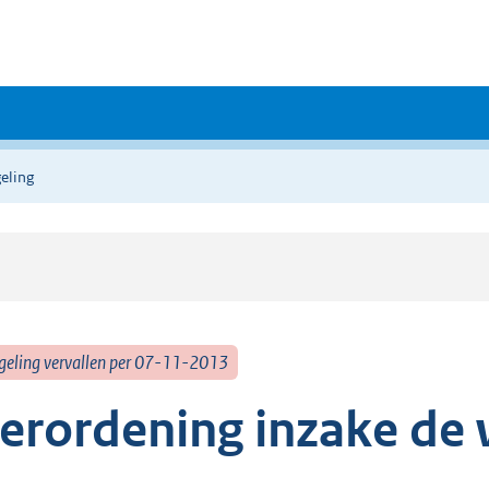
eling
geling vervallen per 07-11-2013
erordening inzake de 