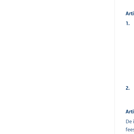
Art
1.
2.
Art
De 
fee