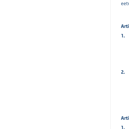
eet
Art
1.
2.
Art
1.