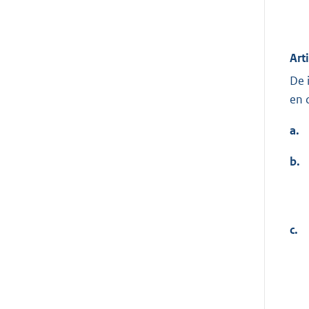
Art
De 
en 
a.
b.
c.