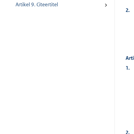
Artikel 9. Citeertitel
2.
Art
1.
2.