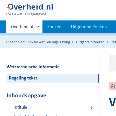
U
Lokale wet- en regelgeving
bent
Primaire
hier:
Andere
Overheid.nl
Zoeken
Uitgebreid Zoeken
sites
navigatie
binnen
U bent hier:
Lokale wet- en regelgeving
Uitgebreid zoeken
Reg
Wetstechnische informatie
Regeling tekst
Re
Inhoudsopgave
V
Intitule