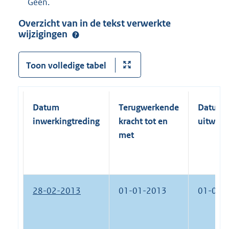
Geen.
Overzicht van in de tekst verwerkte
wijzigingen
Toon volledige tabel
Datum
Terugwerkende
Datum
inwerkingtreding
kracht tot en
uitwerk
met
28-02-2013
01-01-2013
01-01-