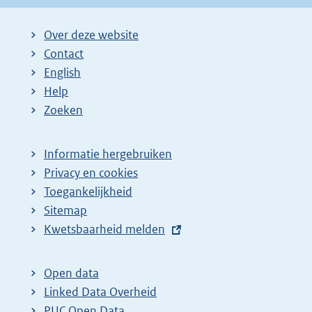
Over deze website
Contact
English
Help
Zoeken
Informatie hergebruiken
Privacy en cookies
Toegankelijkheid
Sitemap
E
Kwetsbaarheid melden
x
t
Open data
e
Linked Data Overheid
r
PUC Open Data