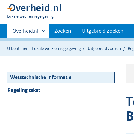
U
Lokale wet- en regelgeving
bent
Primaire
hier:
Andere
Overheid.nl
Zoeken
Uitgebreid Zoeken
sites
navigatie
binnen
U bent hier:
Lokale wet- en regelgeving
Uitgebreid zoeken
Reg
Wetstechnische informatie
Regeling tekst
T
B