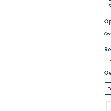
Op
Ge
Re
G
Ov
T