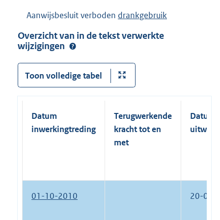
Aanwijsbesluit verboden
drankgebruik
Overzicht van in de tekst verwerkte
wijzigingen
Toon volledige tabel
Datum
Terugwerkende
Datum
inwerkingtreding
kracht tot en
uitwerk
met
01-10-2010
20-07-