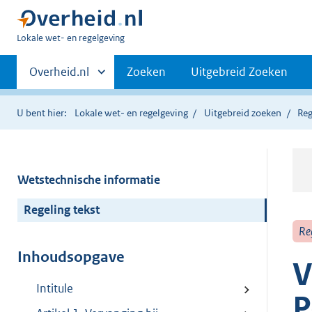
U
Lokale wet- en regelgeving
bent
Primaire
hier:
Andere
Overheid.nl
Zoeken
Uitgebreid Zoeken
sites
navigatie
binnen
U bent hier:
Lokale wet- en regelgeving
Uitgebreid zoeken
Reg
Wetstechnische informatie
Regeling tekst
Re
Inhoudsopgave
V
Intitule
P