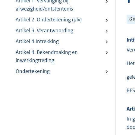
Artikel 1. Vervanging bij
afwezigheid/ontstentenis
Ge
Artikel 2. Ondertekening (plv)
Artikel 3. Verantwoording
Inti
Artikel 4 Intrekking
Ver
Artikel 4. Bekendmaking en
inwerkingtreding
Het
Ondertekening
gel
BES
Art
In 
doo