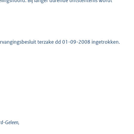
lingshoofd. Bij langer durende ontstentenis wordt
 vervangingsbesluit terzake dd 01-09-2008 ingetrokken.
rd-Geleen,