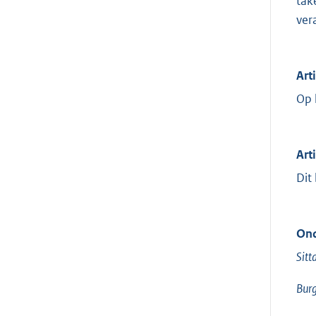
tak
ver
Art
Op 
Art
Dit
Ond
Sitt
Burg