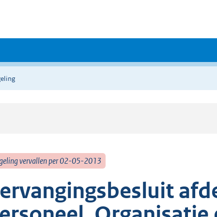
eling
geling vervallen per 02-05-2013
ervangingsbesluit afd
ersoneel, Organisati