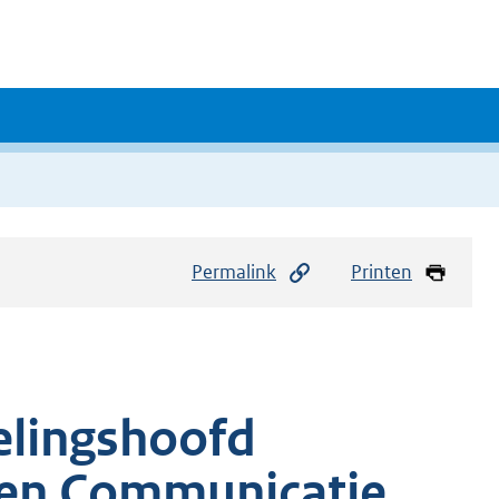
Permalink
Printen
elingshoofd
e en Communicatie