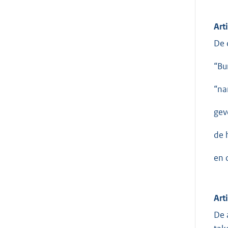
Art
De 
“Bu
“na
gev
de 
en 
Art
De 