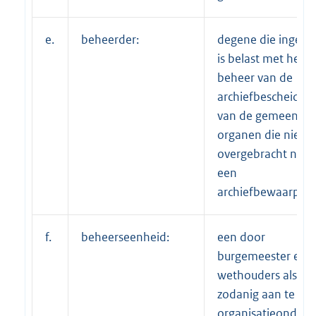
e.
beheerder:
degene die ingevo
is belast met het
beheer van de
archiefbescheiden
van de gemeenteli
organen die niet zi
overgebracht naar
een
archiefbewaarplaa
f.
beheerseenheid:
een door
burgemeester en
wethouders als
zodanig aan te wij
organisatieonderd