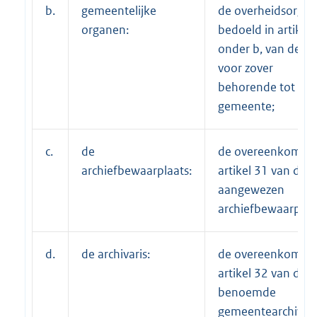
b.
gemeentelijke
de overheidsorgan
organen:
bedoeld in artikel 
onder b, van de we
voor zover
behorende tot de
gemeente;
c.
de
de overeenkomsti
archiefbewaarplaats:
artikel 31 van de 
aangewezen
archiefbewaarplaa
d.
de archivaris:
de overeenkomsti
artikel 32 van de 
benoemde
gemeentearchivari