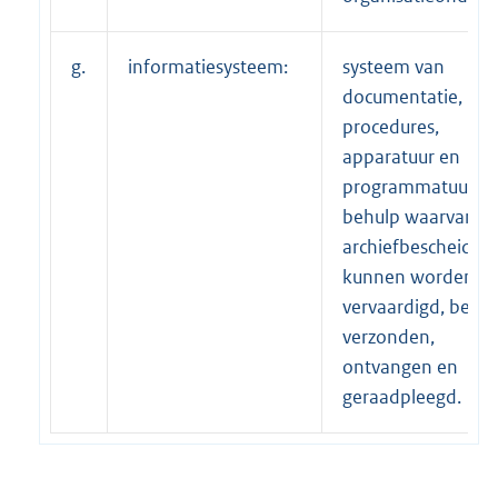
g.
informatiesysteem:
systeem van
documentatie,
procedures,
apparatuur en
programmatuur, m
behulp waarvan
archiefbescheiden
kunnen worden
vervaardigd, bewer
verzonden,
ontvangen en
geraadpleegd.