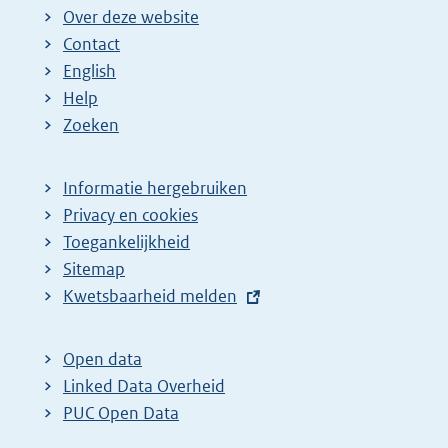
Over deze website
Contact
English
Help
Zoeken
Informatie hergebruiken
Privacy en cookies
Toegankelijkheid
Sitemap
E
Kwetsbaarheid melden
x
t
Open data
e
Linked Data Overheid
r
PUC Open Data
n