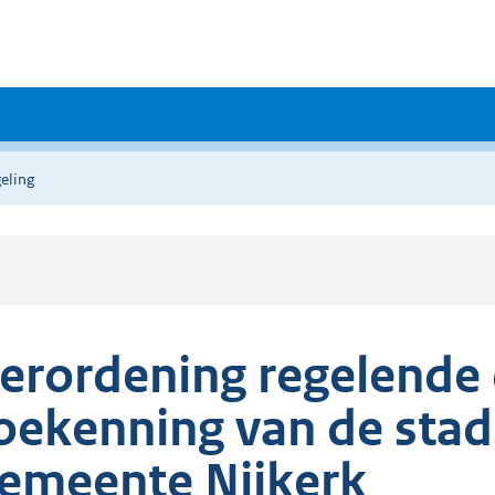
eling
erordening regelende d
oekenning van de sta
emeente Nijkerk