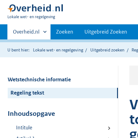
U
Lokale wet- en regelgeving
bent
Primaire
hier:
Andere
Overheid.nl
Zoeken
Uitgebreid Zoeken
sites
navigatie
binnen
U bent hier:
Lokale wet- en regelgeving
Uitgebreid zoeken
Reg
Wetstechnische informatie
Regeling tekst
V
Inhoudsopgave
t
Intitule
g