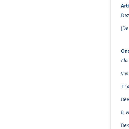
Art
Dez
[De
Ond
Aldu
Van 
31 
De v
B. V
De s