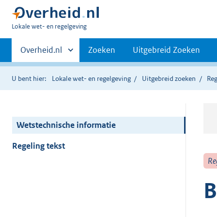
U
Lokale wet- en regelgeving
bent
Primaire
hier:
Andere
Overheid.nl
Zoeken
Uitgebreid Zoeken
sites
navigatie
binnen
U bent hier:
Lokale wet- en regelgeving
Uitgebreid zoeken
Reg
Wetstechnische informatie
Regeling tekst
Re
B