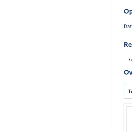
Op
Dat
Re
G
Ov
T