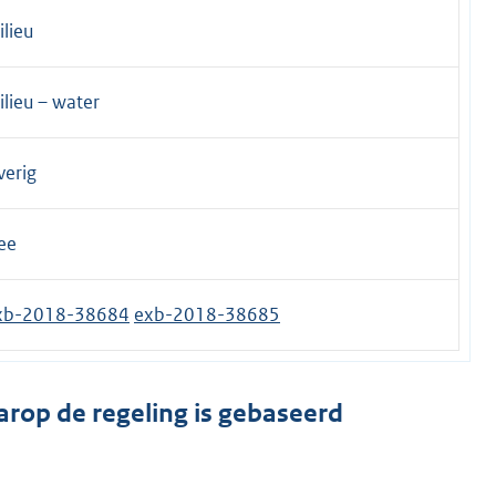
lieu
lieu – water
verig
ee
xb-2018-38684
exb-2018-38685
arop de regeling is gebaseerd