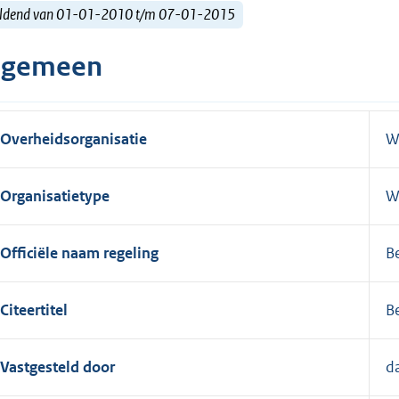
ldend van 01-01-2010 t/m 07-01-2015
lgemeen
Overheidsorganisatie
W
Organisatietype
W
Officiële naam regeling
B
Citeertitel
B
Vastgesteld door
da